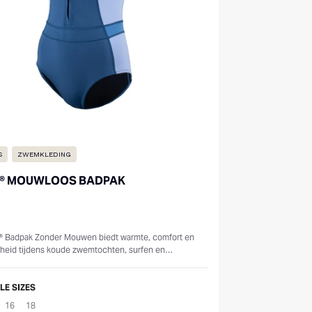
S
ZWEMKLEDING
® MOUWLOOS BADPAK
s
x® Badpak Zonder Mouwen biedt warmte, comfort en
eid tijdens koude zwemtochten, surfen en
rden. Het mouwloze ontwerp zorg...
LE SIZES
16
18