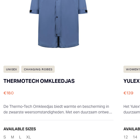
UNISEX
CHANGING ROBES
WOMEN'
THERMOTECH OMKLEEDJAS
YULEX
€180
€139
Reviews
Review
De Thermo-Tech Omkleedjas biedt warmte en bescherming in
Het Yule
de zwaarste weersomstandigheden. Met een duurzaam ontwerp
duurzaamh
en praktische eigenschappen houd...
paddleboa
AVAILABLE SIZES
AVAILAB
S
M
L
XL
12
14