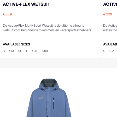
ACTIVE-FLEX WETSUIT
ACTIV
€229
€229
Reviews
Review
De Active-Flex Multi-Sport Wetsuit is de ultieme allround
De Active
wetsuit voor beginnende zwemmers en watersportliefhebbers,
wetsuit v
nu met een verbeterd ontwerp v...
nu met ee
AVAILABLE SIZES
AVAILAB
S
SM
SL
L
SXL
MXL
S
SM