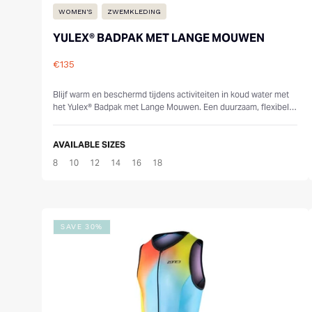
WOMEN'S
ZWEMKLEDING
YULEX® BADPAK MET LANGE MOUWEN
€135
Reviews
Blijf warm en beschermd tijdens activiteiten in koud water met
het Yulex® Badpak met Lange Mouwen. Een duurzaam, flexibel
ontwerp voor zwemmen, sur...
AVAILABLE SIZES
8
10
12
14
16
18
SAVE 30%