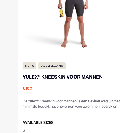
MEN'S
ZWEMKLEDING
YULEX® KNEESKIN VOOR MANNEN
€180
Reviews
De Yulex® Kneeskin voor mannen is een flexibel wetsuit met
minimale bedekking, ontworpen voor zwemmen, board- en
paddlesporten. Gemaakt van 1,5 mm ...
AVAILABLE SIZES
S