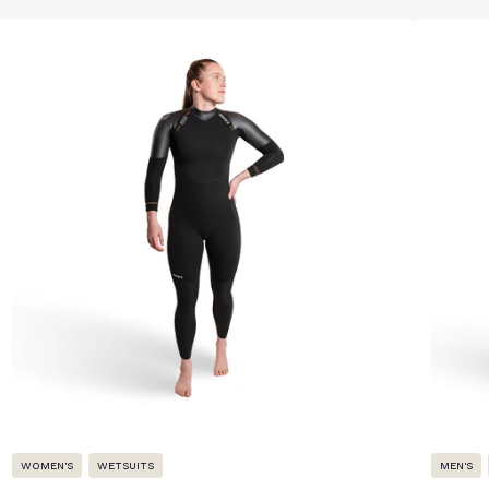
WOMEN'S
WETSUITS
MEN'S