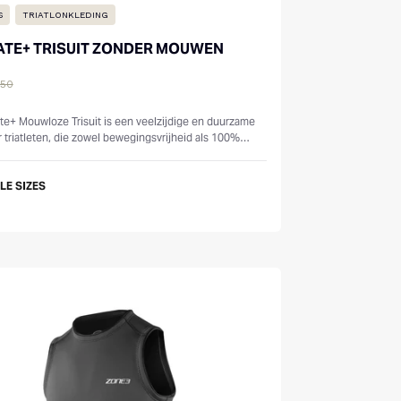
S
TRIATLONKLEDING
ATE+ TRISUIT ZONDER MOUWEN
150
s
te+ Mouwloze Trisuit is een veelzijdige en duurzame
r triatleten, die zowel bewegingsvrijheid als 100%
de materialen bie...
LE SIZES