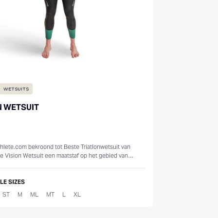
WETSUITS
N WETSUIT
s
thlete.com bekroond tot Beste Triatlonwetsuit van
de Vision Wetsuit een maatstaf op het gebied van
s en duurzaamheid....
LE SIZES
ST
M
ML
MT
L
XL