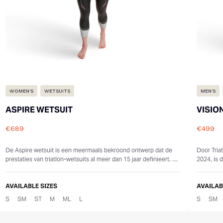
WOMEN'S
WETSUITS
MEN'S
ASPIRE WETSUIT
VISIO
€689
€499
Reviews
Review
De Aspire wetsuit is een meermaals bekroond ontwerp dat de
Door Tria
prestaties van triatlon-wetsuits al meer dan 15 jaar definieert. De
2024, is 
gloednieuwe 2025-ver...
prestatie
AVAILABLE SIZES
AVAILAB
S
SM
ST
M
ML
L
S
SM