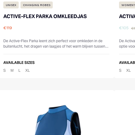
UNISEX
CHANGING ROBES
WOMEN'
ACTIVE-FLEX PARKA OMKLEEDJAS
ACTIV
€119
€105
€
Reviews
Review
De Active-Flex Parka leent zich perfect voor omkleden in de
De Activa
buitenlucht, het dragen van laagjes of het warm blijven tussen
optie voo
zwemsessies. Ontworpen v...
gerecycle
AVAILABLE SIZES
AVAILAB
S
M
L
XL
S
XL