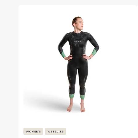
WOMEN'S
WETSUITS