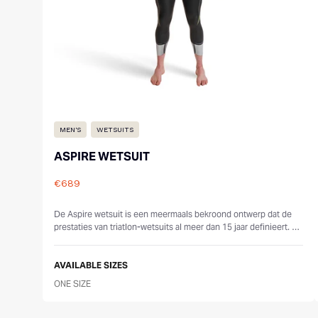
MEN'S
WETSUITS
ASPIRE WETSUIT
€689
Reviews
De Aspire wetsuit is een meermaals bekroond ontwerp dat de
prestaties van triatlon-wetsuits al meer dan 15 jaar definieert. De
gloednieuwe 2025-ver...
AVAILABLE SIZES
ONE SIZE