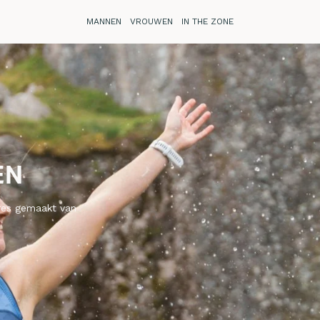
MANNEN
VROUWEN
IN THE ZONE
EN
ires gemaakt van