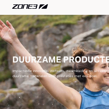
DUURZAME PRODUCT
Impactvolle innovatie. Wetsuits, zwemkleding en accesso
duurzame materialen voor prestaties met een doel.