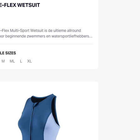
E-FLEX WETSUIT
s
-Flex Multi-Sport Wetsuit is de ultieme allround
oor beginnende zwemmers en watersportliefhebbers,
n verbeterd ontwerp v...
LE SIZES
M
ML
L
XL