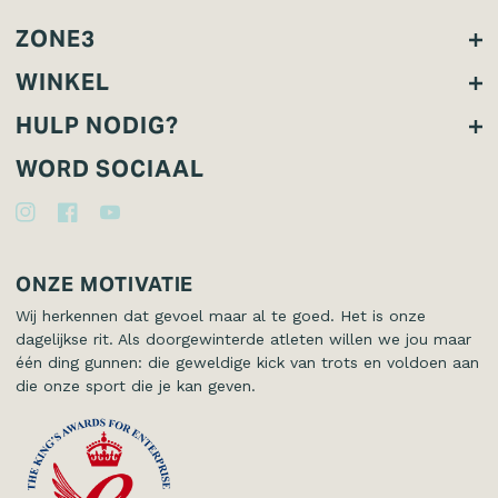
ZONE3
Over ZONE3
WINKEL
Duurzaamheid
Wetsuits
HULP NODIG?
Technologie
Triwear
Verzending & Retour
WORD SOCIAAL
Zwemkleding
Garantie
Instagram
Facebook
Youtube
Accessoires
Wetsuit Registratie
Kinderen
Contact
ONZE MOTIVATIE
Wij herkennen dat gevoel maar al te goed. Het is onze
dagelijkse rit. Als doorgewinterde atleten willen we jou maar
één ding gunnen: die geweldige kick van trots en voldoen aan
die onze sport die je kan geven.