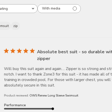
With media
ating
ll ratings
msuit
zip
Absolute best suit - so durable wi
zipper
Will buy this suit again and again…. Zipper is so strong and sti
notch. I want to thank Zone3 for this suit - it has made all of 
training in crowded pool. For those with larger chest, you will 
absolutely secure in this suit.
Product reviewed:
OWS Renew Long Sleeve Swimsuit
Performance