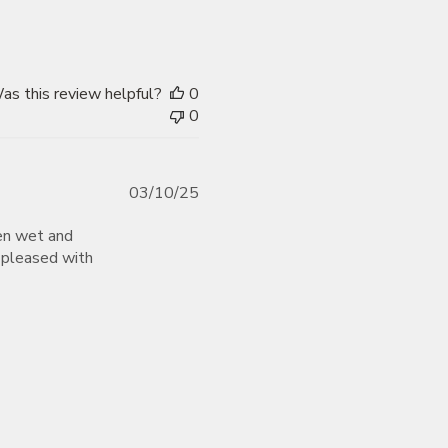
as this review helpful?
0
0
Published
03/10/25
date
when wet and
y pleased with