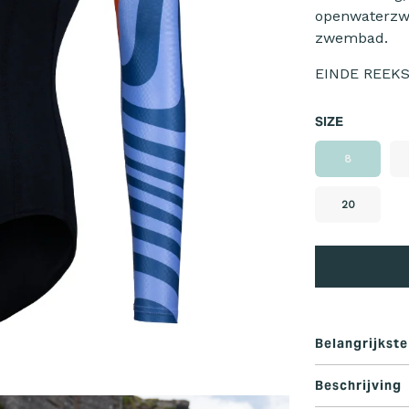
openwaterzw
zwembad.
EINDE REEK
SIZE
8
20
Belangrijkst
OWS Renew C
Beschrijving
Ontworpen 