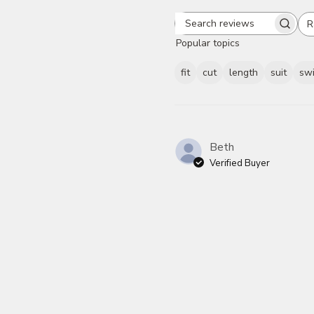
R
Search
A
Popular topics
reviews
fit
cut
length
suit
swi
Beth
Verified Buyer