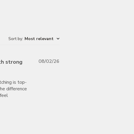
Sort by
:
Most relevant
Published
08/02/26
th strong
date
tching is top-
the difference
feel