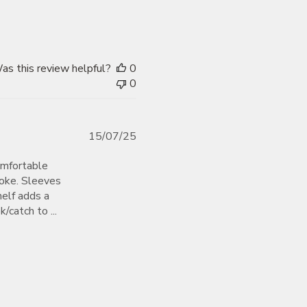
as this review helpful?
0
0
Published
15/07/25
date
comfortable
roke. Sleeves
helf adds a
/catch to ...