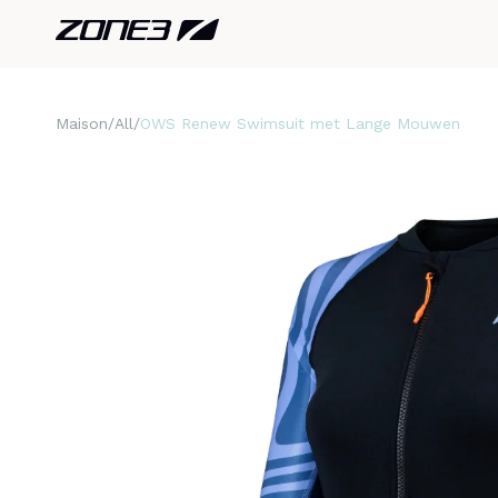
Maison
All
OWS Renew Swimsuit met Lange Mouwen