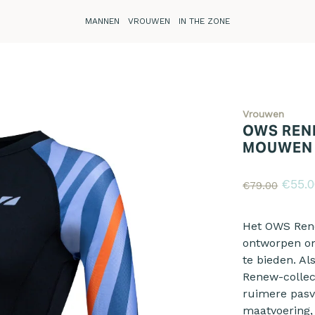
MANNEN
VROUWEN
IN THE ZONE
Vrouwen
OWS REN
MOUWEN
€55.0
€79.00
Reviews
Het OWS Ren
ontworpen om
te bieden. A
Renew-collec
ruimere pasv
maatvoering, 