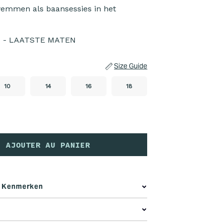
emmen als baansessies in het
S - LAATSTE MATEN
Size Guide
10
14
16
18
AJOUTER AU PANIER
e Kenmerken
ollectie:
voor openwaterzwemmen met een