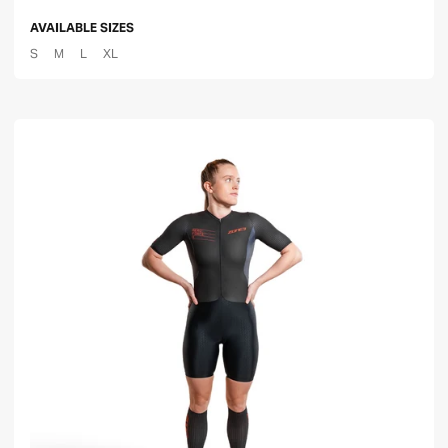
AVAILABLE SIZES
S
M
L
XL