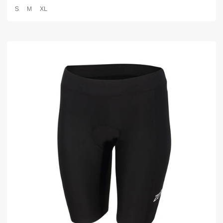
S
M
XL