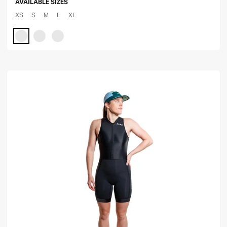
AVAILABLE SIZES
XS
S
M
L
XL