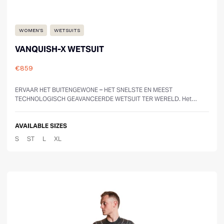
WOMEN'S
WETSUITS
VANQUISH-X WETSUIT
€859
Reviews
ERVAAR HET BUITENGEWONE – HET SNELSTE EN MEEST
TECHNOLOGISCH GEAVANCEERDE WETSUIT TER WERELD. Het
Vanquish-X wetsuit tilt prestaties naar een compl...
AVAILABLE SIZES
S
ST
L
XL