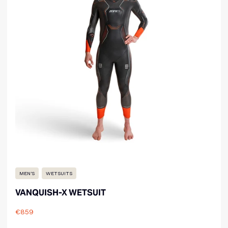
MEN'S
WETSUITS
VANQUISH-X WETSUIT
€859
Reviews