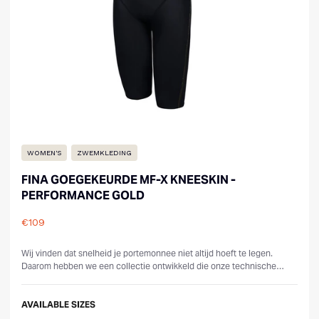
WOMEN'S
ZWEMKLEDING
FINA GOEGEKEURDE MF-X KNEESKIN -
PERFORMANCE GOLD
€109
Reviews
Wij vinden dat snelheid je portemonnee niet altijd hoeft te legen.
Daarom hebben we een collectie ontwikkeld die onze technische
expertise combinee...
AVAILABLE SIZES