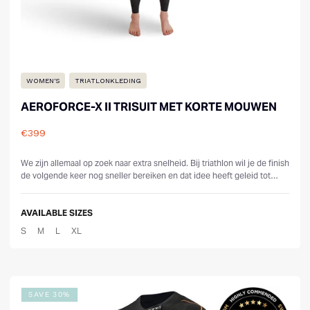
WOMEN'S
TRIATLONKLEDING
AEROFORCE-X II TRISUIT MET KORTE MOUWEN
€399
Reviews
We zijn allemaal op zoek naar extra snelheid. Bij triathlon wil je de finish
de volgende keer nog sneller bereiken en dat idee heeft geleid tot
onz...
AVAILABLE SIZES
S
M
L
XL
SAVE 30%