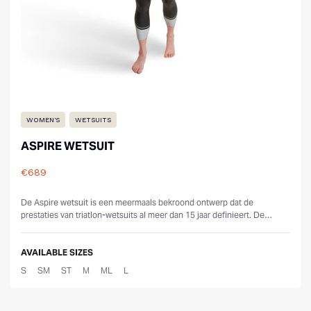
WOMEN'S
WETSUITS
ASPIRE WETSUIT
€689
Reviews
De Aspire wetsuit is een meermaals bekroond ontwerp dat de
prestaties van triatlon-wetsuits al meer dan 15 jaar definieert. De
gloednieuwe 2025-ver...
AVAILABLE SIZES
S
SM
ST
M
ML
L